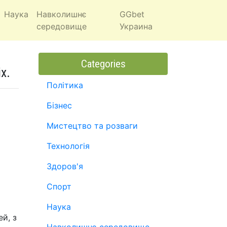
Наука
Навколишнє
GGbet
середовище
Украина
Categories
х.
Політика
Бізнес
Мистецтво та розваги
Технологія
Здоров'я
Спорт
Наука
й, з