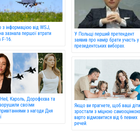
о з інформацією від WSJ,
на зазнала першої втрати
У Польщі перший претендент
а F-16.
заявив про намір брати участь у
президентських виборах.
 Heil, Кароль, Дорофєєва та
зворушили своїми
Якщо ви прагнете, щоб ваші діт
привітаннями з нагоди Дня
зростали з міцною самооцінкою
ї
варто відмовитися від 6 певних
речей.