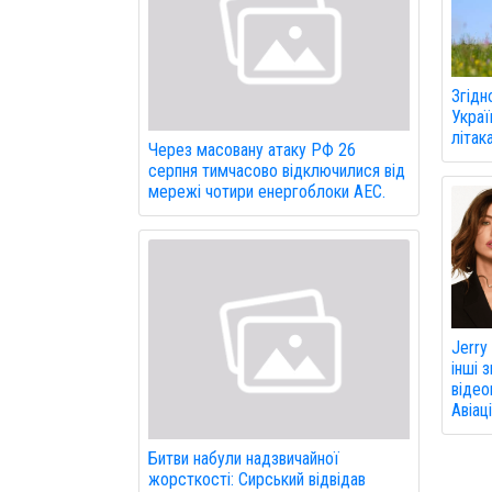
Згідн
Украї
літак
Через масовану атаку РФ 26
серпня тимчасово відключилися від
мережі чотири енергоблоки АЕС.
Jerry
інші 
відео
Авіаці
Битви набули надзвичайної
жорсткості: Сирський відвідав