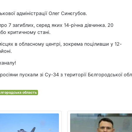
ькової адміністрації Олег Синєгубов.
ро 7 загиблих, серед яких 14-річна дівчинка. 20
бо критичному стані.
 місцях в обласному центрі, зокрема поціливши у 12-
йоні.
каналу!
росіяни пускали зі Су-34 з території Бєлгородської обл
єлгородська область