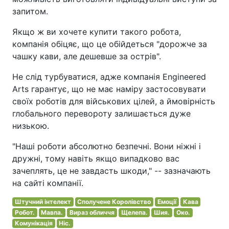
запитом.
Якщо ж ви хочете купити такого робота,
компанія обіцяє, що це обійдеться "дорожче за
чашку кави, але дешевше за острів".
Не слід турбуватися, адже компанія Engineered
Arts гарантує, що не має наміру застосовувати
своїх роботів для військових цілей, а ймовірність
глобального перевороту залишається дуже
низькою.
"Наші роботи абсолютно безпечні. Вони ніжні і
дружні, тому навіть якщо випадково вас
зачеплять, це не завдасть шкоди," -- зазначають
на сайті компанії.
Штучний інтелект
Сполучене Королівство
Емоції
Кава
Робот.
Мавпа.
Вираз обличчя
Щелепа.
Шия.
Око.
Комунікація
Ніс.