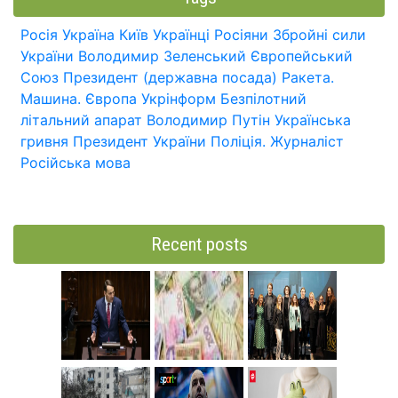
Росія
Україна
Київ
Українці
Росіяни
Збройні сили
України
Володимир Зеленський
Європейський
Союз
Президент (державна посада)
Ракета.
Машина.
Європа
Укрінформ
Безпілотний
літальний апарат
Володимир Путін
Українська
гривня
Президент України
Поліція.
Журналіст
Російська мова
Recent posts