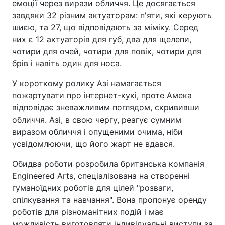
емоції через вирази обличчя. Це досягається
завдяки 32 різним актуаторам: п'яти, які керують
шиєю, та 27, що відповідають за міміку. Серед
них є 12 актуаторів для губ, два для щелепи,
чотири для очей, чотири для повік, чотири для
брів і навіть один для носа.
У короткому ролику Азі намагається
пожартувати про інтернет-кукі, проте Амека
відповідає зневажливим поглядом, скрививши
обличчя. Азі, в свою чергу, реагує сумним
виразом обличчя і опущеними очима, ніби
усвідомлюючи, що його жарт не вдався.
Обидва роботи розробила британська компанія
Engineered Arts, спеціалізована на створенні
гуманоїдних роботів для цілей "розваги,
спілкування та навчання". Вона пропонує оренду
роботів для різноманітних подій і має
можливість виготовляти індивідуальні виступи за