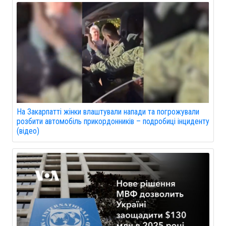
На Закарпатті жінки влаштували напади та погрожували
розбити автомобіль прикордонників – подробиці інциденту
(відео)