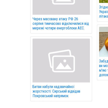
Згідн
Украї
літак
Через масовану атаку РФ 26
серпня тимчасово відключилися від
мережі чотири енергоблоки АЕС.
Забуд
ви мо
м'які
допом
Битви набули надзвичайної
жорсткості: Сирський відвідав
Покровський напрямок