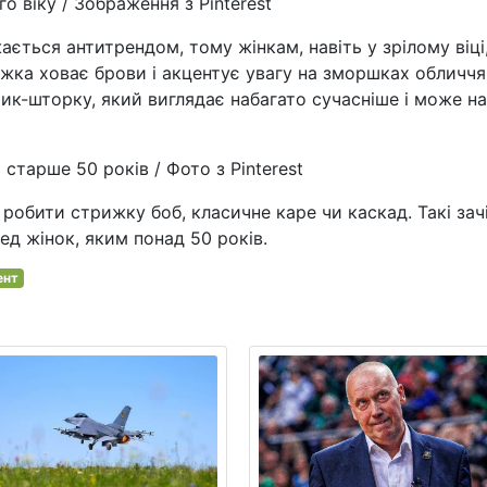
 віку / Зображення з Pinterest
ється антитрендом, тому жінкам, навіть у зрілому віці
ижка ховає брови і акцентує увагу на зморшках обличчя
ик-шторку, який виглядає набагато сучасніше і може на
 старше 50 років / Фото з Pinterest
робити стрижку боб, класичне каре чи каскад. Такі зач
ед жінок, яким понад 50 років.
ент