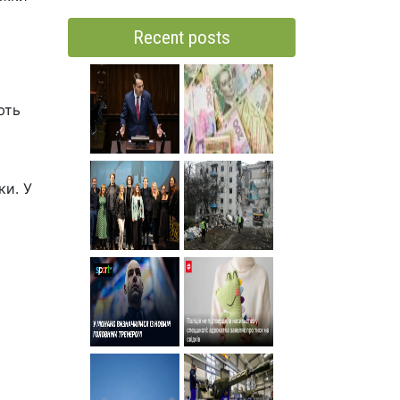
Recent posts
ють
ки. У