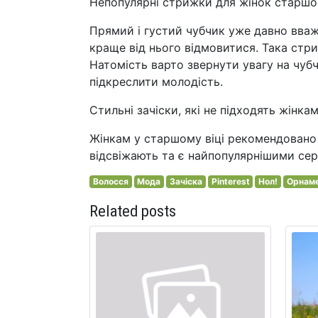
Непопулярні стрижки для жінок старшого
Прямий і густий чубчик уже давно вважа
краще від нього відмовитися. Така стр
Натомість варто звернути увагу на чубч
підкреслити молодість.
Стильні зачіски, які не підходять жінкам
Жінкам у старшому віці рекомендовано 
відсвіжають та є найпопулярнішими сер
Волосся
Мода
Зачіска
Pinterest
Нол!
Орнам
Related posts