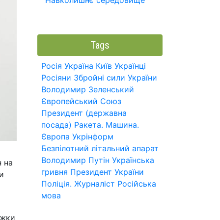
Навколишнє середовище
Tags
Росія
Україна
Київ
Українці
Росіяни
Збройні сили України
Володимир Зеленський
Європейський Союз
Президент (державна
посада)
Ракета.
Машина.
Європа
Укрінформ
Безпілотний літальний апарат
Володимир Путін
Українська
н на
гривня
Президент України
и
Поліція.
Журналіст
Російська
мова
ижки