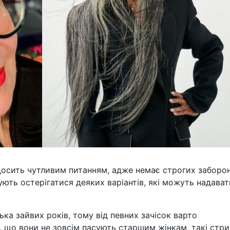
досить чутливим питанням, адже немає строгих заборо
ують остерігатися деяких варіантів, які можуть надават
ка зайвих років, тому від певних зачісок варто
о, що вони не зовсім пасують старшим жінкам, такі стр