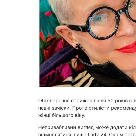
Обговорення стрижок після 50 років є 
певні зачіски. Проте стилісти рекоменд
жінці більшого віку.
Непривабливий вигляд може додати кіль
відмовлятися, пише Lady 24. Окрім тог