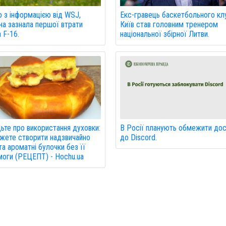
Екс-гравець баскетбольного кл
о з інформацією від WSJ,
Київ став головним тренером
на зазнала першої втрати
національної збірної Литви.
а F-16.
В Росії планують обмежити до
ьте про використання духовки:
до Discord.
жете створити надзвичайно
 та ароматні булочки без її
оги (РЕЦЕПТ) - Hochu.ua