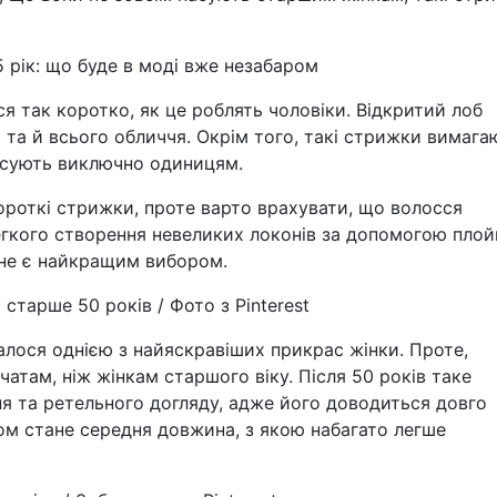
 рік: що буде в моді вже незабаром
ся так коротко, як це роблять чоловіки. Відкритий лоб
 та й всього обличчя. Окрім того, такі стрижки вимага
асують виключно одиницям.
роткі стрижки, проте варто врахувати, що волосся
гкого створення невеликих локонів за допомогою плой
" не є найкращим вибором.
 старше 50 років / Фото з Pinterest
лося однією з найяскравіших прикрас жінки. Проте,
атам, ніж жінкам старшого віку. Після 50 років таке
я та ретельного догляду, адже його доводиться довго
ом стане середня довжина, з якою набагато легше