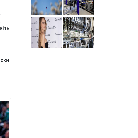
,
.
віть
іски