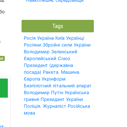
Навколишнє середовище
ла.
 бо
Tags
Росія
Україна
Київ
Українці
а
Росіяни
Збройні сили України
Володимир Зеленський
Європейський Союз
а)
Президент (державна
посада)
Ракета.
Машина.
Європа
Укрінформ
Безпілотний літальний апарат
Володимир Путін
Українська
гривня
Президент України
Поліція.
Журналіст
Російська
мова
ка