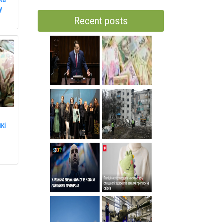
у
Recent posts
кі