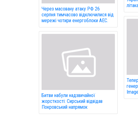
літак
Через масовану атаку РФ 26
серпня тимчасово відключилися від
мережі чотири енергоблоки АЕС.
Тепер
генер
Image
Битви набули надзвичайної
жорсткості: Сирський відвідав
Покровський напрямок