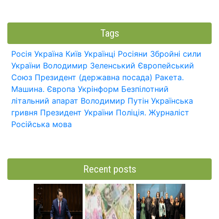
Tags
Росія
Україна
Київ
Українці
Росіяни
Збройні сили
України
Володимир Зеленський
Європейський
Союз
Президент (державна посада)
Ракета.
Машина.
Європа
Укрінформ
Безпілотний
літальний апарат
Володимир Путін
Українська
гривня
Президент України
Поліція.
Журналіст
Російська мова
Recent posts