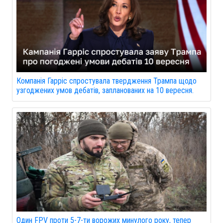
Компанія Гарріс спростувала твердження Трампа щодо
узгоджених умов дебатів, запланованих на 10 вересня.
Один FPV проти 5-7-ти ворожих минулого року, тепер