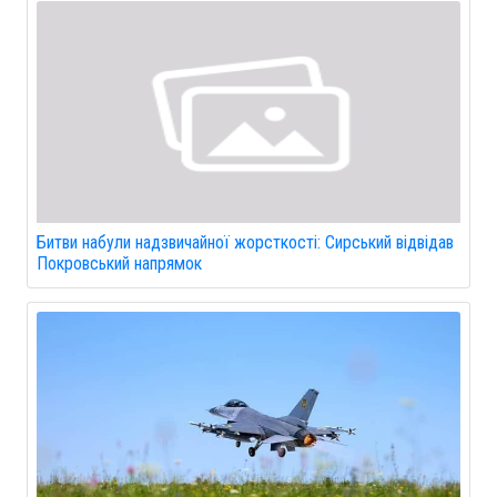
Битви набули надзвичайної жорсткості: Сирський відвідав
Покровський напрямок