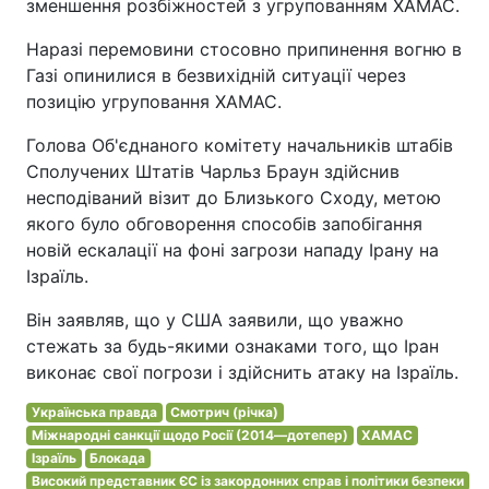
зменшення розбіжностей з угрупованням ХАМАС.
Наразі перемовини стосовно припинення вогню в
Газі опинилися в безвихідній ситуації через
позицію угруповання ХАМАС.
Голова Об'єднаного комітету начальників штабів
Сполучених Штатів Чарльз Браун здійснив
несподіваний візит до Близького Сходу, метою
якого було обговорення способів запобігання
новій ескалації на фоні загрози нападу Ірану на
Ізраїль.
Він заявляв, що у США заявили, що уважно
стежать за будь-якими ознаками того, що Іран
виконає свої погрози і здійснить атаку на Ізраїль.
Українська правда
Смотрич (річка)
Міжнародні санкції щодо Росії (2014—дотепер)
ХАМАС
Ізраїль
Блокада
Високий представник ЄС із закордонних справ і політики безпеки