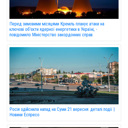
Перед зимовими місяцями Кремль планує атаки на
ключові об'єкти ядерної енергетики в Україні, -
повідомило Міністерство закордонних справ.
Росія здійснила напад на Суми 21 вересня: деталі події |
Новини Еспресо