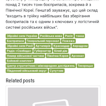
понад 2 тисяч тонн боєприпасів, зокрема й з
Північної Кореї. Генштаб зауважує, що цей склад
"входить в трійку найбільших баз зберігання
боєприпасів та є одним з ключових у логістичній
системі російських військ".
Збройні сили України
Російська мова
Росія
тонна
Боєприпаси
Генеральний персонал
Пожежа
Збройні сили Росії
Артилерія
Краснодар
Аеродром
Радіо «Свобода»
Губернатор
Білий дім
Номер військової частини
Північна Корея
Арсенал
Бойовий комплект
Центр стратегічних і міжнародних досліджень
Тихорецьк
Південний військовий округ
Супутник
Related posts