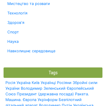
Мистецтво та розваги
Технологія
Здоров'я
Спорт
Наука
Навколишнє середовище
Tags
Росія
Україна
Київ
Українці
Росіяни
Збройні сили
України
Володимир Зеленський
Європейський
Союз
Президент (державна посада)
Ракета.
Машина.
Європа
Укрінформ
Безпілотний
літальний апарат
Володимир Путін
Українська