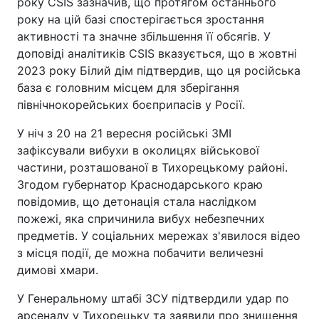
року CSIS зазначив, що протягом останнього
року на цій базі спостерігається зростання
активності та значне збільшення її обсягів. У
доповіді аналітиків CSIS вказується, що в жовтні
2023 року Білий дім підтвердив, що ця російська
база є головним місцем для зберігання
північнокорейських боєприпасів у Росії.
У ніч з 20 на 21 вересня російські ЗМІ
зафіксували вибухи в околицях військової
частини, розташованої в Тихорецькому районі.
Згодом губернатор Краснодарського краю
повідомив, що детонація стала наслідком
пожежі, яка спричинила вибух небезпечних
предметів. У соціальних мережах з'явилося відео
з місця події, де можна побачити величезні
димові хмари.
У Генеральному штабі ЗСУ підтвердили удар по
арсеналу у Тихорецьку та заявили про знищення