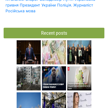
гривня
Президент України
Поліція.
Журналіст
Російська мова
Recent posts