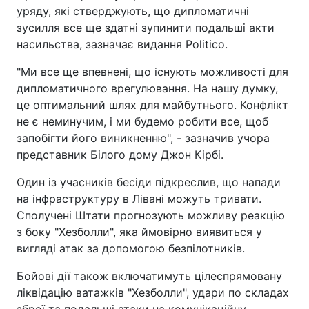
уряду, які стверджують, що дипломатичні
зусилля все ще здатні зупинити подальші акти
насильства, зазначає видання Politico.
"Ми все ще впевнені, що існують можливості для
дипломатичного врегулювання. На нашу думку,
це оптимальний шлях для майбутнього. Конфлікт
не є неминучим, і ми будемо робити все, щоб
запобігти його виникненню", - зазначив учора
представник Білого дому Джон Кірбі.
Один із учасників бесіди підкреслив, що напади
на інфраструктуру в Лівані можуть тривати.
Сполучені Штати прогнозують можливу реакцію
з боку "Хезболли", яка ймовірно виявиться у
вигляді атак за допомогою безпілотників.
Бойові дії також включатимуть цілеспрямовану
ліквідацію ватажків "Хезболли", удари по складах
зброї та подальші атаки на комунікаційну