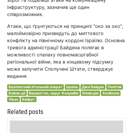
інфраструктуру, зазначив ще один
співрозмовник.
Атаки, що ґрунтуються на принципі "око за око",
малоймовірно призведуть до миттєвого
конфлікту на північному кордоні Ізраїлю. Основна
тривога адміністрації Байдена полягає в
можливості спалаху повномасштабної
регіональної війни, яка в кінцевому підсумку
може залучити Сполучені Штати, стверджує
видання.
Безпілотний літальний апарат
Ізраїль
Джо Байден
Політик
Бойові дії
Вашингтон, округ Колумбія
Білий дім
Хезболла
Ліван
Бейрут
Related posts