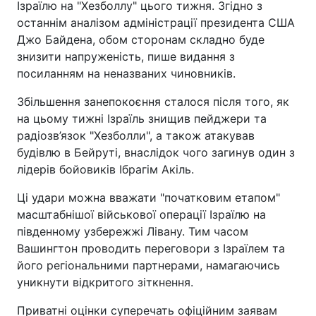
Ізраїлю на "Хезболлу" цього тижня. Згідно з
останнім аналізом адміністрації президента США
Джо Байдена, обом сторонам складно буде
знизити напруженість, пише видання з
посиланням на неназваних чиновників.
Збільшення занепокоєння сталося після того, як
на цьому тижні Ізраїль знищив пейджери та
радіозв’язок "Хезболли", а також атакував
будівлю в Бейруті, внаслідок чого загинув один з
лідерів бойовиків Ібрагім Акіль.
Ці удари можна вважати "початковим етапом"
масштабнішої військової операції Ізраїлю на
південному узбережжі Лівану. Тим часом
Вашингтон проводить переговори з Ізраїлем та
його регіональними партнерами, намагаючись
уникнути відкритого зіткнення.
Приватні оцінки суперечать офіційним заявам