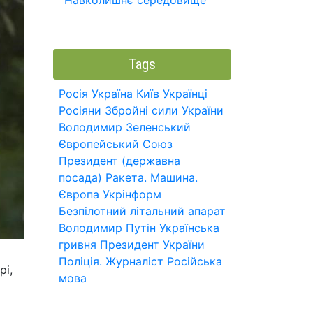
Навколишнє середовище
Tags
Росія
Україна
Київ
Українці
Росіяни
Збройні сили України
Володимир Зеленський
Європейський Союз
Президент (державна
посада)
Ракета.
Машина.
Європа
Укрінформ
Безпілотний літальний апарат
Володимир Путін
Українська
гривня
Президент України
Поліція.
Журналіст
Російська
рі,
мова