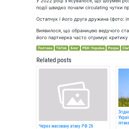
У 2022 році з'ясувалося, що шоумен ро
події швидко почали circulating чутки 
Остапчук і його друга дружина (фото: in
Виявилося, що обраницею ведучого стал
його партнерка часто отримує критику за
Полтава
TikTok
Блог
РБК-Україна
Розум
Сім'
Related posts
Згідн
Украї
літак
Через масовану атаку РФ 26