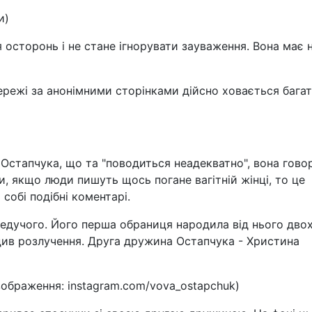
и)
 осторонь і не стане ігнорувати зауваження. Вона має 
мережі за анонімними сторінками дійсно ховається бага
Остапчука, що та "поводиться неадекватно", вона гово
и, якщо люди пишуть щось погане вагітній жінці, то це
собі подібні коментарі.
едучого. Його перша обраниця народила від нього дво
вердив розлучення. Друга дружина Остапчука - Христина
ображення: instagram.com/vova_ostapchuk)