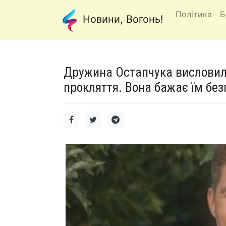
Політика
Б
Новини, Вогонь!
Дружина Остапчука висловила
прокляття. Вона бажає їм без