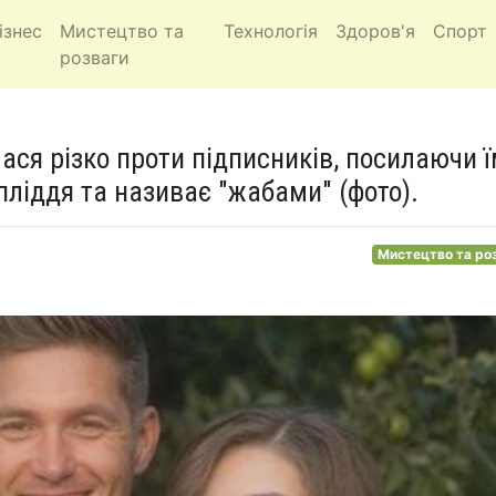
ізнес
Мистецтво та
Технологія
Здоров'я
Спорт
розваги
ся різко проти підписників, посилаючи 
пліддя та називає "жабами" (фото).
Мистецтво та ро