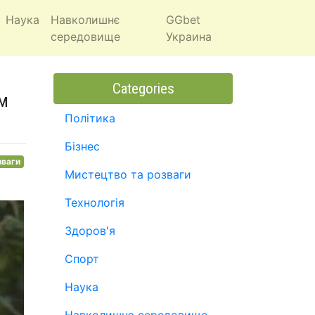
Наука
Навколишнє
GGbet
середовище
Украина
Categories
їм
Політика
Бізнес
зваги
Мистецтво та розваги
Технологія
Здоров'я
Спорт
Наука