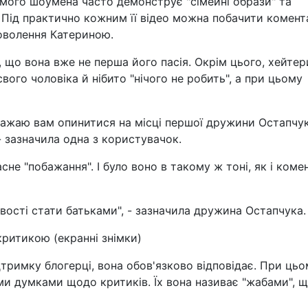
домого шоумена часто демонструє "сімейні образи" та
 Під практично кожним її відео можна побачити комента
оволення Катериною.
 що вона вже не перша його пасія. Окрім цього, хейтер
вого чоловіка й нібито "нічого не робить", а при цьому
 Бажаю вам опинитися на місці першої дружини Остапчук
- зазначила одна з користувачок.
сне "побажання". І було воно в такому ж тоні, як і коме
вості стати батьками", - зазначила дружина Остапчука.
ритикою (екранні знімки)
тримку блогерці, вона обов'язково відповідає. При цьо
ми думками щодо критиків. Їх вона називає "жабами", 