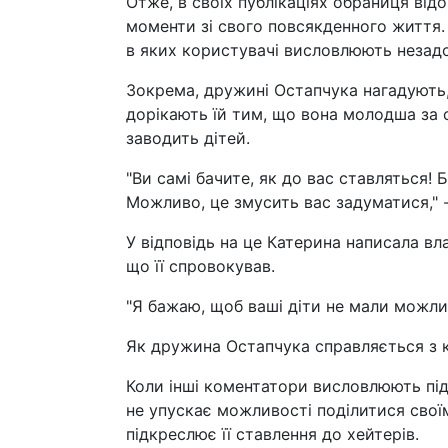
Отже, в своїх публікаціях обраниця ві
моменти зі свого повсякденного життя.
в яких користувачі висловлюють незад
Зокрема, дружині Остапчука нагадують,
дорікають їй тим, що вона молодша за с
заводить дітей.
"Ви самі бачите, як до вас ставляться!
Можливо, це змусить вас задуматися," 
У відповідь на це Катерина написала вла
що її спровокував.
"Я бажаю, щоб ваші діти не мали можли
Як дружина Остапчука справляється з к
Коли інші коментатори висловлюють під
не упускає можливості поділитися свої
підкреслює її ставлення до хейтерів.