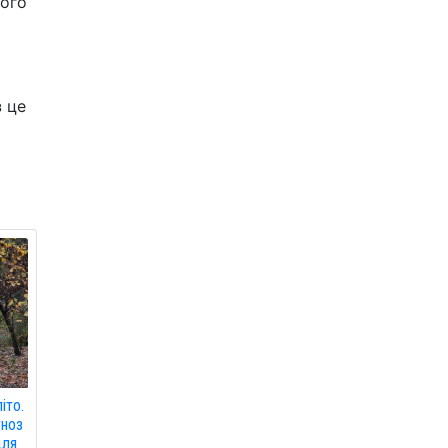
ього
з це
іто.
гноз
для