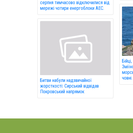
серпня тимчасово відключилися від
мережі чотири енергоблоки АЕС.
Бійці
Зміїн
морсь
човні.
Битви набули надзвичайної
жорсткості: Сирський відвідав
Покровський напрямок