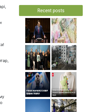
рі,
Recent posts
и
а!
нтар,
му
що