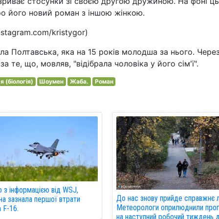
зриває стосунки зі своєю другою дружиною. На фоні ц
про його новий роман з іншою жінкою.
stagram.com/kristygor)
а Полтавська, яка на 15 років молодша за нього. Чере
 те, що, мовляв, "відібрала чоловіка у його сім'ї".
я (біологія)
Шоумен
Жаба.
Роман
о з інформацією від WSJ,
До нас знову прийде справжнє л
на зазнала першої втрати
Метеорологи оприлюднили про
а F-16.
на наступний робочий тиждень 