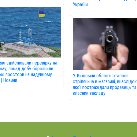
України.
, які здійснювали перевірку на
ому, понад добу борознили
кі простори на надувному
У Київській області сталася
 | Новини
стрілянина в магазині, внаслідок
якої постраждали продавець та
власник закладу.