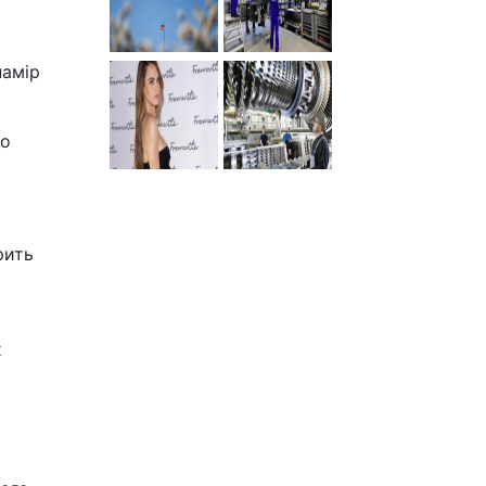
намір
то
рить
х