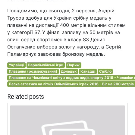
Повідомимо, що сьогодні, 2 вересня, Андрій
Трусов здобув для України срібну медаль у
плаванні на дистанції 400 метрів вільним стилем
у категорії S7. У фіналі запливу на 50 метрів на
спині серед спортсменів класу S3 Денис
Остапченко виборов золоту нагороду, а Сергій
Паламарчук завоював бронзову медаль.
Українці
Паралімпійські ігри
Париж
Плавання (розмежування)
Донецьк
Канадці
Срібло
Плавання на Чемпіонаті світу з водних видів спорту 2015 - Чоловіки
Легка атлетика на літніх Олімпійських іграх 2016 - Біг на 200 метрів
Related posts