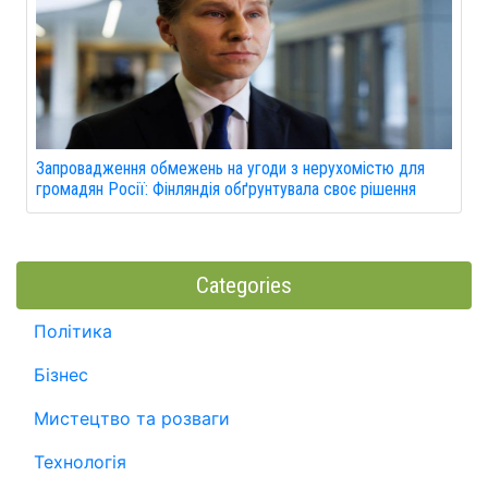
Запровадження обмежень на угоди з нерухомістю для
громадян Росії: Фінляндія обґрунтувала своє рішення
Categories
Політика
Бізнес
Мистецтво та розваги
Технологія