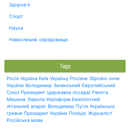
Здоров'я
Спорт
Наука
Навколишнє середовище
Tags
Росія
Україна
Київ
Українці
Росіяни
Збройні сили
України
Володимир Зеленський
Європейський
Союз
Президент (державна посада)
Ракета.
Машина.
Європа
Укрінформ
Безпілотний
літальний апарат
Володимир Путін
Українська
гривня
Президент України
Поліція.
Журналіст
Російська мова