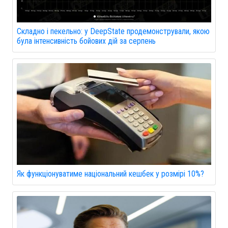
Складно і пекельно: у DeepState продемонстрували, якою
була інтенсивність бойових дій за серпень
Як функціонуватиме національний кешбек у розмірі 10%?