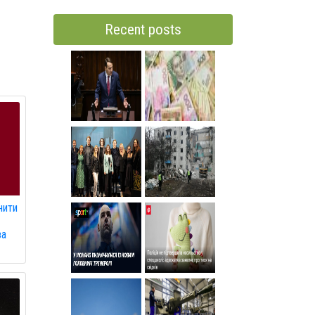
Recent posts
нити
а
за