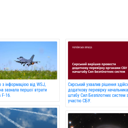
о з інформацією від WSJ,
Сирський ухвалив рішення здійс
на зазнала першої втрати
додаткову перевірку начальник
а F-16.
штабу Сил Безпілотних систем 
участю СБУ.