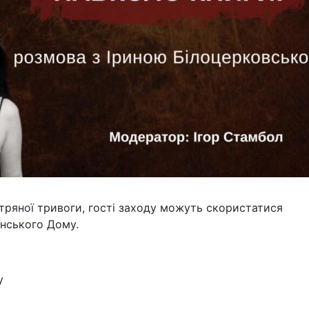
тряної тривоги, гості заходу можуть скористатися
їнського Дому.
у