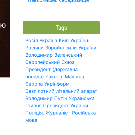
Навколишнє середовище
Tags
Росія
Україна
Київ
Українці
Росіяни
Збройні сили України
Володимир Зеленський
Європейський Союз
Президент (державна
посада)
Ракета.
Машина.
Європа
Укрінформ
Безпілотний літальний апарат
Володимир Путін
Українська
гривня
Президент України
Поліція.
Журналіст
Російська
мова