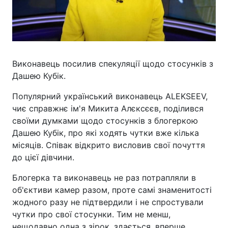
Виконавець посилив спекуляції щодо стосунків з
Дашею Кубік.
Популярний український виконавець ALEKSEEV,
чиє справжнє ім'я Микита Алєксєєв, поділився
своїми думками щодо стосунків з блогеркою
Дашею Кубік, про які ходять чутки вже кілька
місяців. Співак відкрито висловив свої почуття
до цієї дівчини.
Блогерка та виконавець не раз потрапляли в
об'єктиви камер разом, проте самі знаменитості
жодного разу не підтвердили і не спростували
чутки про свої стосунки. Тим не менш,
нещодавно одна з зірок, здається, вперше