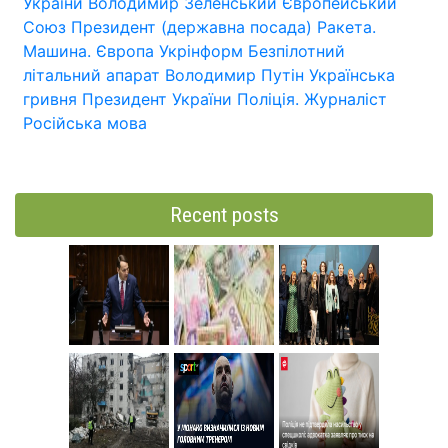
України
Володимир Зеленський
Європейський
Союз
Президент (державна посада)
Ракета.
Машина.
Європа
Укрінформ
Безпілотний
літальний апарат
Володимир Путін
Українська
гривня
Президент України
Поліція.
Журналіст
Російська мова
Recent posts