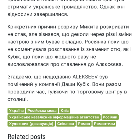
отримати українське громадянство. Однак їхні
відносини завершилися.
Конкретних причин розриву Микита розкривати
не став, але зізнався, що деколи через різкі зміни
настрою з ним буває складно. Росіянка поки що
не коментувала розставання із знаменитістю, як і
Кубік, що поки що жодного разу не
висловлювалася про ставлення до Алєксєєва.
Згадаємо, що нещодавно ALEKSEEV був
помічений у компанії Даши Кубік. Вони разом
проводили час, гуляючи по торговому центру в
столиці.
Україна
Російська мова
Київ
Українське незалежне інформаційне агентство
Росіяни
Художник (дезавуація)
Співачка
Роман
Романтизм
Related posts