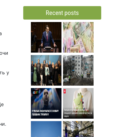
Recent posts
а
аючи
ть у
Це
ни.