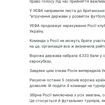
право голосу під час прийняття важлив
У УЄФА направили листа до британських
"втручання держави у розвиток футбол
УЄФА продовжує нарахування Росії клуб
Україну.
Команди з Росії не можуть брати участ
на це, організація все ж визначила рей
Ворожа держава набрала 4.333 бали у се
єврокубках.
Завдяки цим очкам Росія випередила Ук
Рахуючи останні 5 сезонів ворожа країна
дозволяє їй подати 4 команди на турнір
Збірна Росії виключена з усіх змагань, 
Це стосується й футзальних турнірів, я