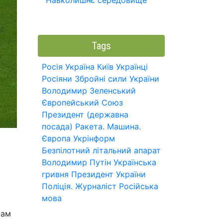
Навколишнє середовище
Tags
Росія
Україна
Київ
Українці
Росіяни
Збройні сили України
Володимир Зеленський
Європейський Союз
Президент (державна
посада)
Ракета.
Машина.
Європа
Укрінформ
Безпілотний літальний апарат
Володимир Путін
Українська
гривня
Президент України
Поліція.
Журналіст
Російська
мова
кам