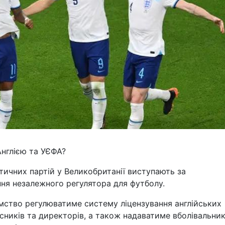
Англією та УЄФА?
тичних партій у Великобританії виступають за
ня незалежного регулятора для футболу.
мство регулюватиме систему ліцензування англійських
асників та директорів, а також надаватиме вболівальни