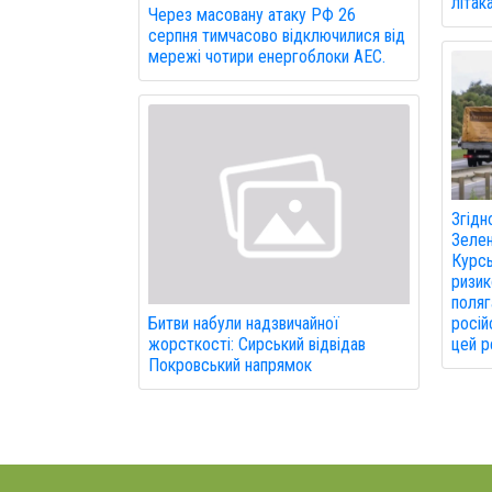
літак
Через масовану атаку РФ 26
серпня тимчасово відключилися від
мережі чотири енергоблоки АЕС.
Згідн
Зелен
Курсь
ризик
поляг
росій
Битви набули надзвичайної
цей р
жорсткості: Сирський відвідав
Покровський напрямок