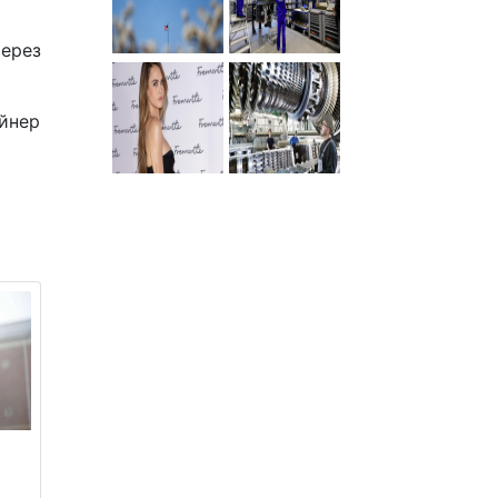
через
айнер