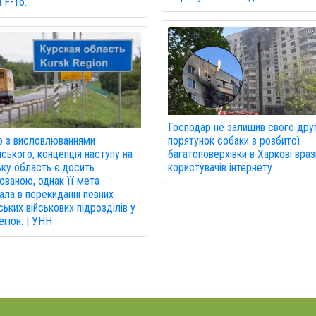
а F-16.
Господар не залишив свого друг
порятунок собаки з розбитої
о з висловлюваннями
багатоповерхівки в Харкові враз
ського, концепція наступу на
користувачів інтернету.
ку область є досить
ованою, однак її мета
ала в перекиданні певних
ських військових підрозділів у
егіон. | УНН