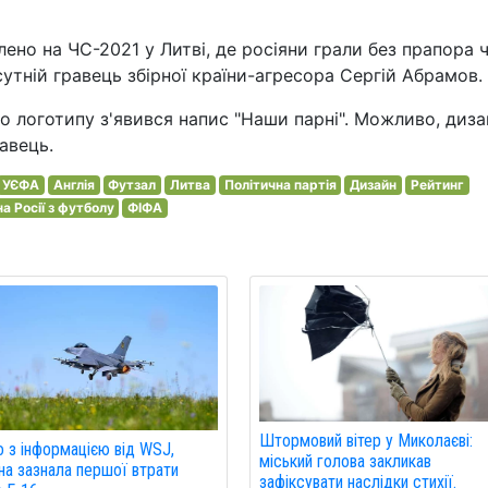
ено на ЧС-2021 у Литві, де росіяни грали без прапора 
утній гравець збірної країни-агресора Сергій Абрамов.
го логотипу з'явився напис "Наши парні". Можливо, диз
авець.
УЄФА
Англія
Футзал
Литва
Політична партія
Дизайн
Рейтинг
на Росії з футболу
ФІФА
Штормовий вітер у Миколаєві:
о з інформацією від WSJ,
міський голова закликав
на зазнала першої втрати
зафіксувати наслідки стихії.