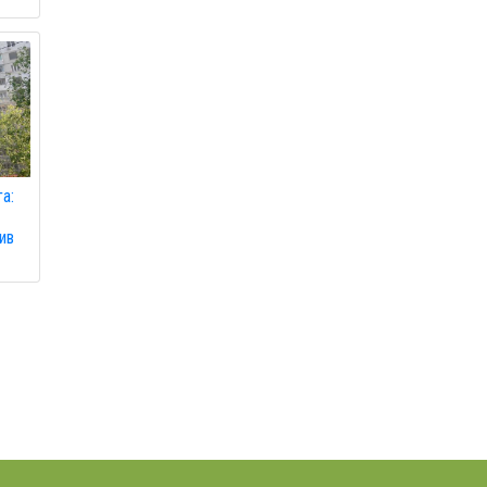
а:
ив