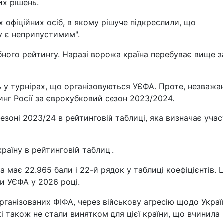
их рішень.
 офіційних осіб, в якому рішуче підкреслили, що
у є неприпустимим".
ного рейтингу. Наразі ворожа країна перебуває вище з
ь у турнірах, що організовуються УЄФА. Проте, незваж
тинг Росії за єврокубковий сезон 2023/2024.
зоні 2023/24 в рейтинговій таблиці, яка визначає учас
раїну в рейтинговій таблиці.
 має 22.965 бали і 22-й рядок у таблиці коефіцієнтів. 
и УЄФА у 2026 році.
організованих ФІФА, через військову агресію щодо Украї
кі також не стали винятком для цієї країни, що вчинила