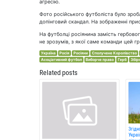
агресію.
Фото російського футболіста було зробл
допінговий скандал. На зображенні прис
На футболці росіянина замість гербово
не зрозумів, з якої саме команди цей гр
Україна
Росія
Росіяни
Сполучене Королівство
Асоціативний футбол
Виборче право
Герб
Збір
Related posts
Згідн
Украї